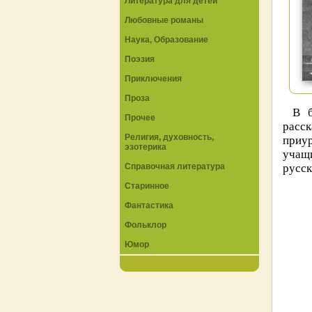
Литература для детей
Любовные романы
Наука, Образование
Поэзия
Приключения
Проза
В б
Прочее
расск
Религия, духовность,
приур
эзотерика
учащ
Справочная литература
русск
Старинное
Фантастика
Фольклор
Юмор