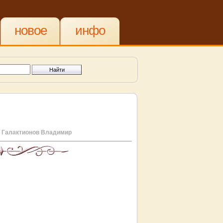
новое
инфо
е
Галактионов Владимир