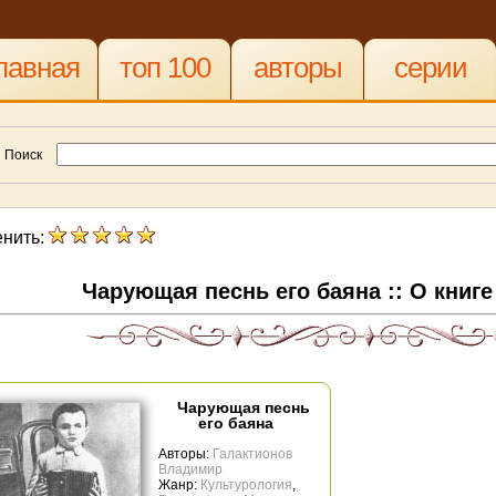
лавная
топ 100
авторы
серии
Поиск
нить:
Чарующая песнь его баяна :: О книг
Чарующая песнь
его баяна
Авторы:
Галактионов
Владимир
Жанр:
Культурология
,