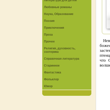
Литература для детей
Любовные романы
Наука, Образование
Поэзия
Приключения
Проза
Не
Прочее
боже
Религия, духовность,
засте
эзотерика
птенц
Справочная литература
что 
волше
Старинное
Фантастика
Фольклор
Юмор