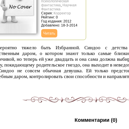
психологическая
фантастика
,
Научная
Фантастика
Серия:
Корректор
Рейтинг: 0
Год издания: 2012
Добавлено: 18-3-2014
Читать
вероятно тяжело быть Избранной. Синдоо с детств
ственным даром, о котором знают только самые близки
нчивой, но теперь ей уже двадцать и она сама должна выби
у, покидающему родительское гнездо, она выходит в невед
Синдоо не совсем обычная девушка. Ей только предстои
бным даром, контролировать свои способности и направлят
Комментарии (0)