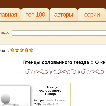
лавная
топ 100
авторы
серии
Поиск
нить:
Птенцы соловьиного гнезда :: О к
Птенцы
соловьиного
гнезда
Авторы:
Лотош Евгений
Жанр:
Социально-