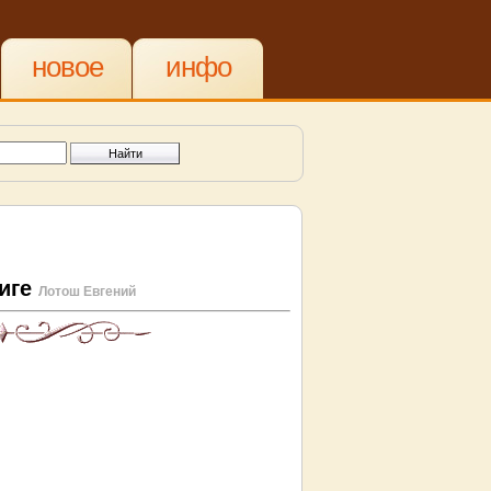
новое
инфо
ниге
Лотош Евгений