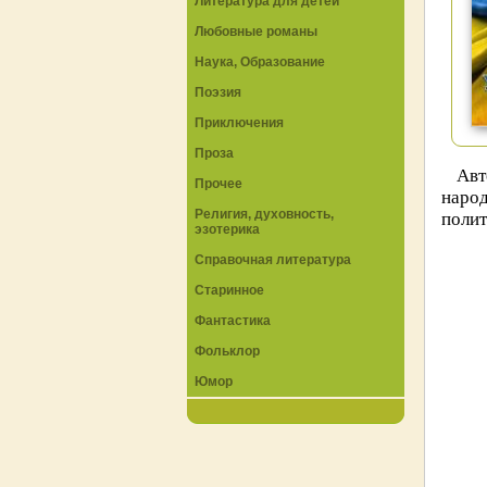
Литература для детей
Любовные романы
Наука, Образование
Поэзия
Приключения
Проза
Авт
Прочее
наро
Религия, духовность,
полит
эзотерика
Справочная литература
Старинное
Фантастика
Фольклор
Юмор