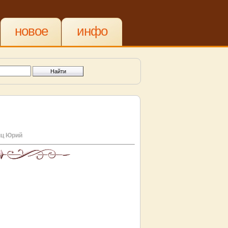
новое
инфо
ц Юрий