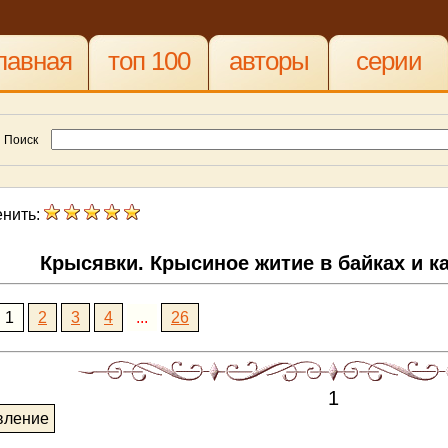
лавная
топ 100
авторы
серии
Поиск
нить:
Крысявки. Крысиное житие в байках и к
1
2
3
4
...
26
1
вление