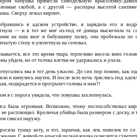
ером бабушка принесла самодельную крысоловку-давил
пленные скобой, а с другой — распорка высотой сантимет
нка. Сверху лежал кирпич.
обравшись в адском устройстве, я зарядила его и вод
огнула — и в тот же миг из-под её днища выскочила та с
ния на наш визг и бабушкину палку, она пробежала по с
нчатую стену и улепетнула на сеновал.
зывается, все это время тварь терпеливо висела вниз голо
 мы уйдем, но от толчка клетки не удержалась и упала.
епугались мы в тот день ужасно. До сих пор помню, как оц
или и кинулись наутек. И после всю ночь тряслись под одея
кая, подкрадется и прогрызет головы и нам?!
ом я с порога увидела, что ловушка захлопнулась.
са была огромная. Возможно, этому поспособствовал кир
 не расплющил. Кроличья убийца была размером с доску, и т
ом свисал наружу.
росила тушку коту, и тот, зарычав, как лев, поволок ее с
жками. С живой-то крысой редкая кошка осмелится схватит