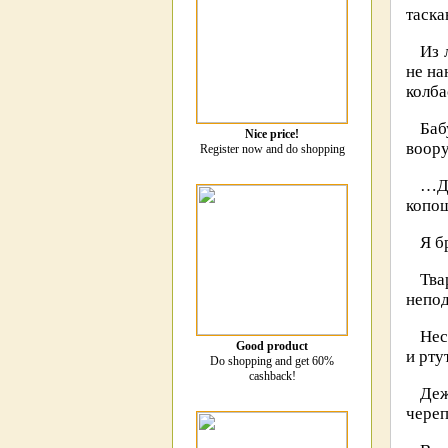
таска
Из 
не на
колба
Баб
Nice price!
воору
Register now and do shopping
…Де
копо
Я б
Тва
непод
Нес
Good product
и рту
Do shopping and get 60%
cashback!
Деж
череп