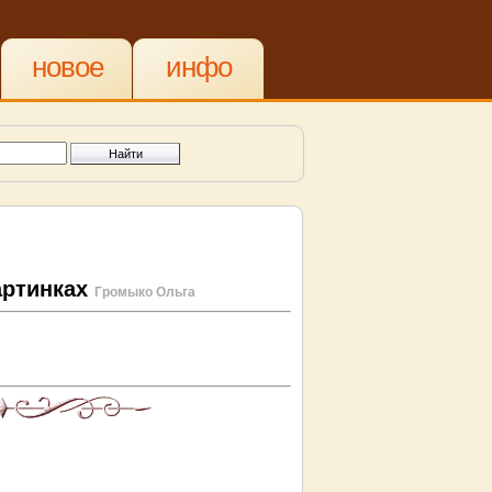
новое
инфо
артинках
Громыко Ольга