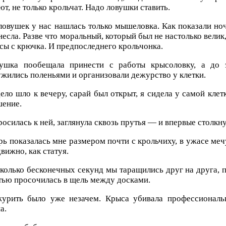
ют, не только крольчат. Надо ловушки ставить.
ловушек у нас нашлась только мышеловка. Как показали но
несла. Разве что моральный, который был не настолько вели
сы с крючка. И предпоследнего крольчонка.
ушка пообещала принести с работы крысоловку, а до 
жились поленьями и организовали дежурство у клетки.
ло шло к вечеру, сарай был открыт, я сидела у самой клет
шение.
росилась к ней, заглянула сквозь прутья — и впервые столкн
рь показалась мне размером почти с крольчиху, в ужасе м
вижно, как статуя.
колько бесконечных секунд мы таращились друг на друга, 
тью просочилась в щель между досками.
урить было уже незачем. Крыса убивала профессионал
а.