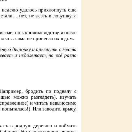
ю неделю удалось прихлопнуть еще
стали… нет, не лезть в ловушку, а
стые, но к кролиководству я после
 пока… сама не принесла их в дом.
ровую дырочку и прыгнуть с места
евает и недолетает, но всё равно
 Например, бродить по подвалу с
ощью можно разглядеть), изучать
справленное) и читать невыносимо
 попыталась!). Или заводить крысу,
ехать в родную деревню и поймать
я бабочек. Но я малодушно решила