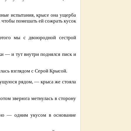
чные испытания, крысе она ущерба
к, чтобы помешать ей сожрать кусок
этого мы с двоюродной сестрой
ки — и тут внутри поднялся писк и
улась взглядом с Серой Крысой.
ечущуюся рядом, — крыса же стояла
потом зверюга метнулась в сторону
ьно — одним укусом в основание