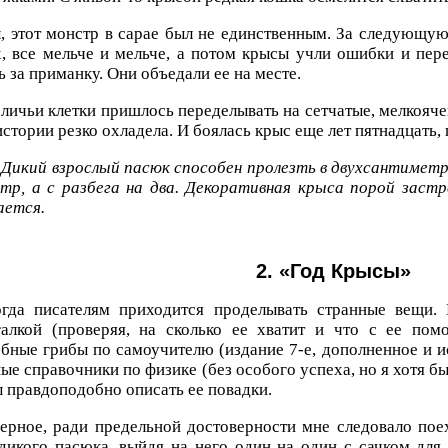
, этот монстр в сарае был не единственным. За следующу
, все мельче и мельче, а потом крысы учли ошибки и пере
ь за приманку. Они объедали ее на месте.
личьи клетки пришлось переделывать на сетчатые, мелкоячеи
истории резко охладела. И боялась крыс еще лет пятнадцать,
Дикий взрослый пасюк способен пролезть в двухсантимет
тр, а с разбега на два. Декоративная крыса порой застр
ается.
2. «Год Крысы»
гда писателям приходится проделывать странные вещи.
галкой (проверяя, на сколько ее хватит и что с ее пом
бные грибы по самоучителю (издание 7-е, дополненное и и
ые справочники по физике (без особого успеха, но я хотя бы
 правдоподобно описать ее повадки.
ерное, ради предельной достоверности мне следовало по
дикого пасюка, выйдя на него один на один с сачком дл