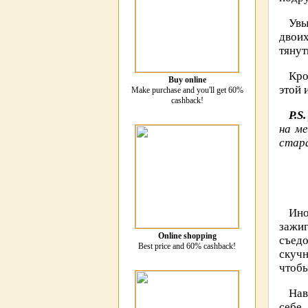
Увы
двоих
тянут
Кро
Buy online
этой 
Make purchase and you'll get 60%
cashback!
P.S.
на ме
стар
Ино
зажи
Online shopping
съедо
Best price and 60% cashback!
скучн
чтобы
Нав
себе 