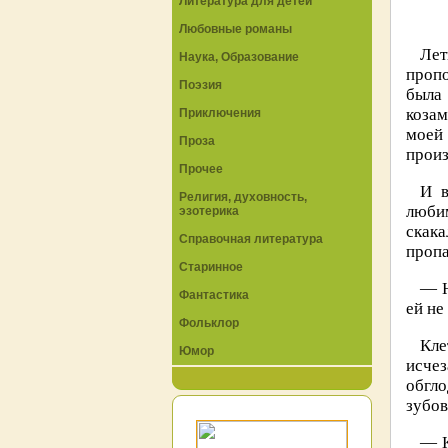
Литература для детей
Любовные романы
Лет
Наука, Образование
пропо
Поэзия
была 
козам
Приключения
моей
Проза
произ
Прочее
И в
Религия, духовность,
любим
эзотерика
скака
Справочная литература
пропа
Старинное
— Н
Фантастика
ей не
Фольклор
Кле
Юмор
исче
обгло
зубов
— К