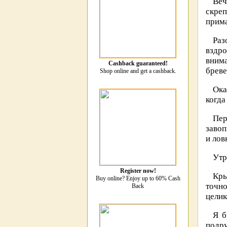
Веч
скре
прима
Раз
вздр
внима
Cashback guaranteed!
бреве
Shop online and get a cashback.
Ока
когда
Пер
завоп
и лов
Утр
Register now!
Кры
Buy online? Enjoy up to 60% Cash
точно
Back
целик
Я б
подру