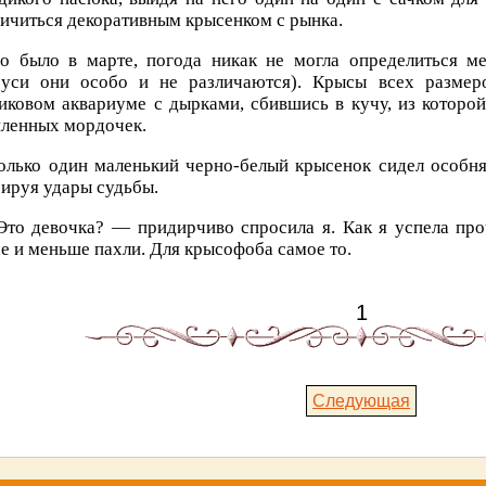
ичиться декоративным крысенком с рынка.
о было в марте, погода никак не могла определиться м
руси они особо и не различаются). Крысы всех размер
иковом аквариуме с дырками, сбившись в кучу, из которой
пленных мордочек.
олько один маленький черно-белый крысенок сидел особня
ируя удары судьбы.
то девочка? — придирчиво спросила я. Как я успела про
е и меньше пахли. Для крысофоба самое то.
1
Следующая