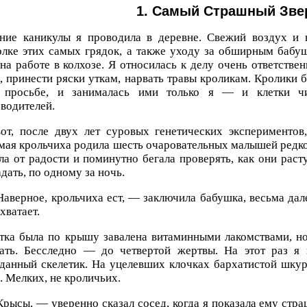
1. Самый Страшный Зве
ние каникулы я проводила в деревне. Свежий воздух и 
лке этих самых грядок, а также уходу за обширным бабу
на работе в колхозе. Я относилась к делу очень ответствен
, принести ряски уткам, нарвать травы кроликам. Кролики 
 просьбе, и занималась ими только я — и клетки чи
водителей.
от, после двух лет суровых генетических экспериментов
ая крольчиха родила шесть очаровательных малышей редког
ла от радости и поминутно бегала проверять, как они расту
дать, по одному за ночь.
аверное, крольчиха ест, — заключила бабушка, весьма дал
 хватает.
тка была по крышу завалена витаминными лакомствами, н
зать. Бесследно — до четвертой жертвы. На этот раз я
данный скелетик. На уцелевших клочках бархатистой шкур
. Мелких, не кроличьих.
рысы, — уверенно сказал сосед, когда я показала ему стр