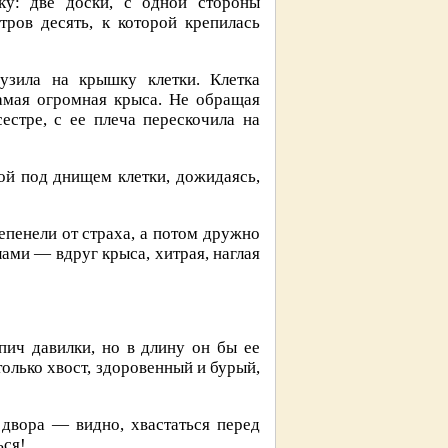
ку: две доски, с одной стороны
ров десять, к которой крепилась
рузила на крышку клетки. Клетка
амая огромная крыса. Не обращая
естре, с ее плеча перескочила на
вой под днищем клетки, дожидаясь,
епенели от страха, а потом дружно
лами — вдруг крыса, хитрая, наглая
пич давилки, но в длину он бы ее
олько хвост, здоровенный и бурый,
о двора — видно, хвастаться перед
ься!