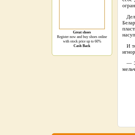
огран
Дел
Бела
пласт
Great shoes
насу
Register now and buy shoes online
with stock price up to 60%
И т
Cash Back
игнор
— Э
мельч