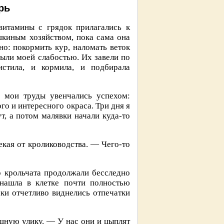
рь
витамины с грядок прилагались к
шкиным хозяйством, пока сама она
но: покормить кур, наломать веток
были моей слабостью. Их завели по
стила, и кормила, и подбирала
, мои труды увенчались успехом:
о и интересного окраса. Три дня я
т, а потом малявки начали куда-то
екая от кролиководства. — Чего-то
о крольчата продолжали бесследно
 нашла в клетке почти полностью
ки отчетливо виднелись отпечатки
ашную улику. — У нас они и цыплят