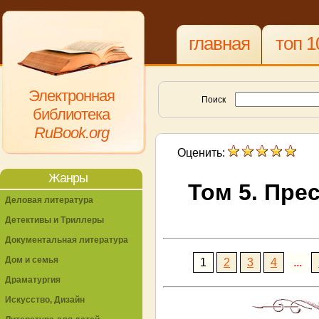
главная
топ 1
Электронная
Поиск
библиотека
RuBook.org
Оценить:
Жанры
Том 5. Пре
Деловая литература
Детективы и Триллеры
Документальная литература
Дом и семья
1
2
3
4
...
Драматургия
Искусство, Дизайн