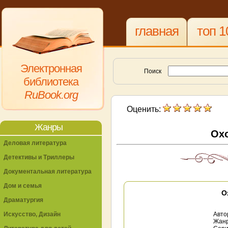
главная
топ 1
Электронная
Поиск
библиотека
RuBook.org
Оценить:
Жанры
Охо
Деловая литература
Детективы и Триллеры
Документальная литература
Дом и семья
О
Драматургия
Искусство, Дизайн
Авто
Жан