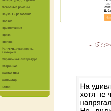
Литература для детей
Сери
неве
Любовные романы
Рейт
Доба
Наука, Образование
Чит
Поэзия
Приключения
Проза
Прочее
Религия, духовность,
эзотерика
Справочная литература
Старинное
Фантастика
Фольклор
На удивл
Юмор
хотя не 
напрягал
Но , вид