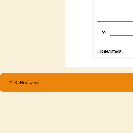
»
© RuBook.org