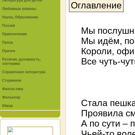
Литература для детей
Оглавление
Любовные романы
Наука, Образование
Поэзия
Мы послушны
Приключения
Мы идём, по
Проза
Короли, оф
Прочее
Все чуть-чу
Религия, духовность,
эзотерика
Справочная литература
Старинное
Фантастика
Фольклор
Стала пешка
Юмор
Проявила см
А по сути –
Чьей-то вол