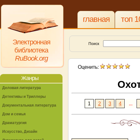
главная
топ 1
Электронная
Поиск
библиотека
RuBook.org
Оценить:
Жанры
Охот
Деловая литература
Детективы и Триллеры
1
2
3
4
...
Документальная литература
Дом и семья
Драматургия
Искусство, Дизайн