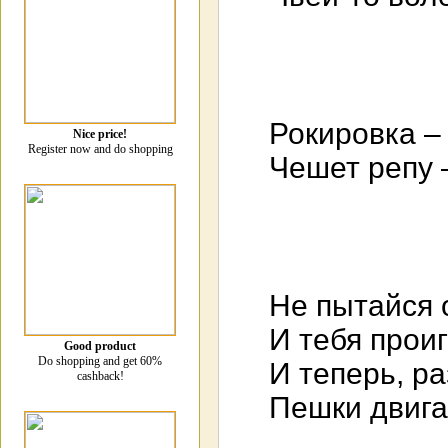
Рокировка – 
Nice price!
Register now and do shopping
Чешет репу –
Не пытайся 
И тебя проиг
Good product
Do shopping and get 60%
И теперь, р
cashback!
Пешки двигае