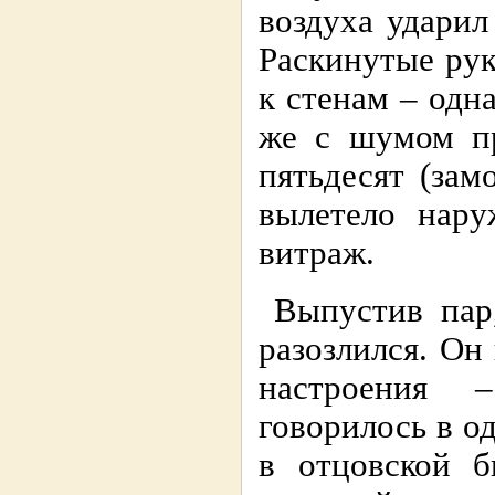
воздуха ударил
Раскинутые ру
к стенам – одна
же с шумом пр
пятьдесят (зам
вылетело нару
витраж.
Выпустив пар,
разозлился. Он
настроения 
говорилось в о
в отцовской б