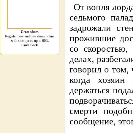
От вопля лорд
седьмого пала
задрожали сте
Great shoes
прожившие дост
Register now and buy shoes online
with stock price up to 60%
Cash Back
со скоростью,
делах, разбега
говорил о том, 
когда хозяин 
держаться пода
подворачиватьс
смерти подобн
сообщение, этог