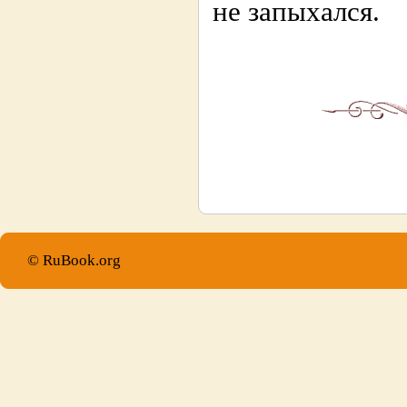
не запыхался.
© RuBook.org