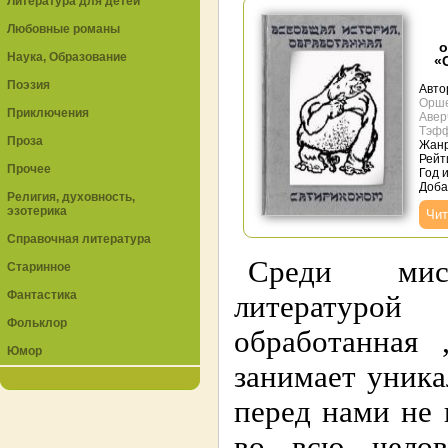
Литература для детей
Любовные романы
о
Наука, Образование
«
Поэзия
Авто
Орш
Приключения
Авер
Тэф
Проза
Жан
Рейти
Прочее
Год 
Доба
Религия, духовность,
эзотерика
Чит
Справочная литература
Среди мист
Старинное
Фантастика
литературой
Фольклор
обработанная 
Юмор
занимает уника
перед нами не
во всю чело