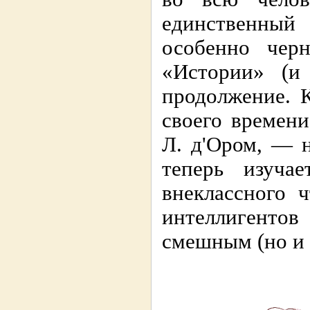
единственны
особенно черн
«Истории» (и
продолжение. 
своего времен
Л. д'Ором, — н
теперь изуча
внеклассного 
интеллигентов
смешным (но и 