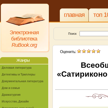
главная
топ 1
Электронная
Поиск
библиотека
RuBook.org
Оценить:
Жанры
Всеобщ
Деловая литература
«Сатириконом
Детективы и Триллеры
Документальная литература
Дом и семья
Драматургия
Искусство, Дизайн