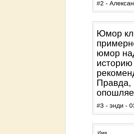
#2 - Алексан
Юмор кл
примерно
юмор над
историю 
рекоменд
Правда, 
опошляе
#3 - энди - 
Имя