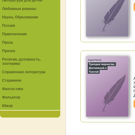
Литература для детей
Любовные романы
Наука, Образование
Поэзия
Приключения
Проза
Прочее
Религия, духовность,
эзотерика
Справочная литература
Старинное
Фантастика
Фольклор
Юмор