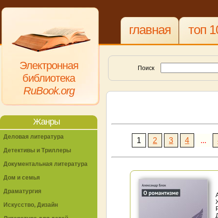
главная
топ 1
Электронная
Поиск
библиотека
RuBook.org
Жанры
Деловая литература
1
2
3
4
...
Детективы и Триллеры
Документальная литература
Дом и семья
Драматургия
Искусство, Дизайн