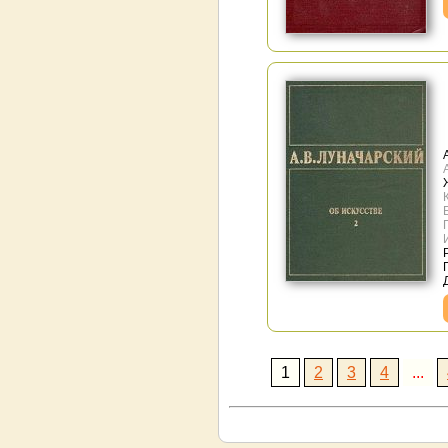
1
2
3
4
...