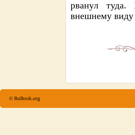
рванул туда.
внешнему виду в
© RuBook.org