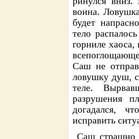
ринулся вниз.
воина. Ловушка
будет напрасн
тело распалось
горниле хаоса,
всепоглощающе
Саш не отправ
ловушку душ, 
теле. Вырвав
разрушения пл
догадался, ч
исправить ситу
Саш страшно 