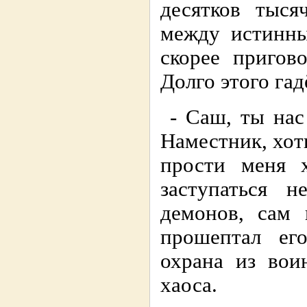
десятков тыся
между истинны
скорее пригов
Долго этого га
- Саш, ты нас
Наместник, хот
прости меня х
заступаться 
демонов, сам 
прошептал ег
охрана из вои
хаоса.