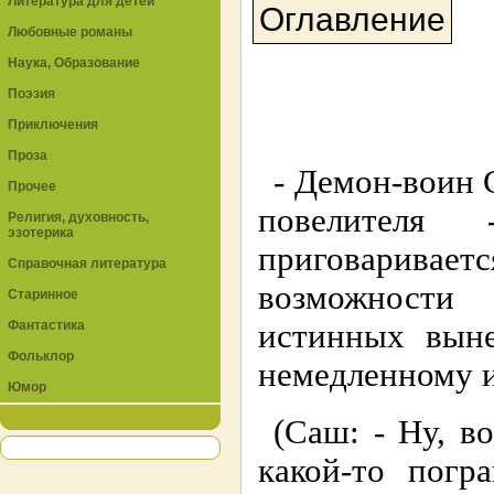
Литература для детей
Оглавление
Любовные романы
Наука, Образование
Поэзия
Приключения
Проза
- Демон-воин 
Прочее
повелителя
Религия, духовность,
эзотерика
приговаривает
Справочная литература
возможности 
Старинное
Фантастика
истинных выне
Фольклор
немедленному 
Юмор
(Саш: - Ну, в
какой-то погр