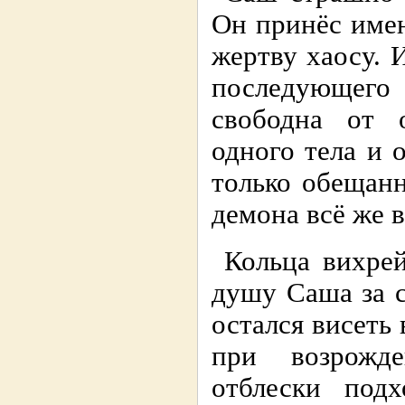
Он принёс имен
жертву хаосу.
последующег
свободна от о
одного тела и 
только обещанн
демона всё же в
Кольца вихрей
душу Саша за с
остался висеть
при возрожде
отблески под