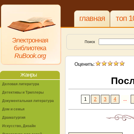
главная
топ 1
Электронная
Поиск
библиотека
RuBook.org
Оценить:
Жанры
Посл
Деловая литература
Детективы и Триллеры
1
2
3
4
...
Документальная литература
Дом и семья
Драматургия
Искусство, Дизайн